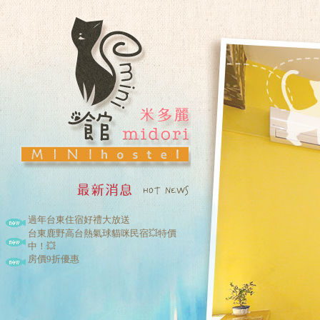
過年台東住宿好禮大放送
台東鹿野高台熱氣球貓咪民宿💥特價
中！💥
房價9折優惠